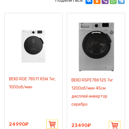
Поделиться:
BEKO RGE 78511 XSW 7кг,
BEKO RSPE78612S 7кг
1000об/мин
1200об/мин 45см
дисплей инвертор
серебро
24990₽
23490₽