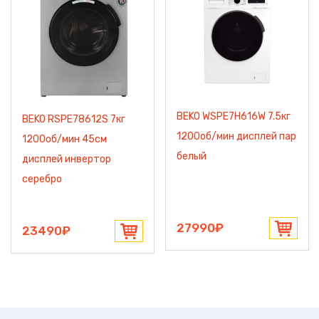
BEKO WSPE7H616W 7.5кг
BEKO RSPE78612S 7кг
1200об/мин дисплей пар
1200об/мин 45см
белый
дисплей инвертор
серебро
27990₽
23490₽