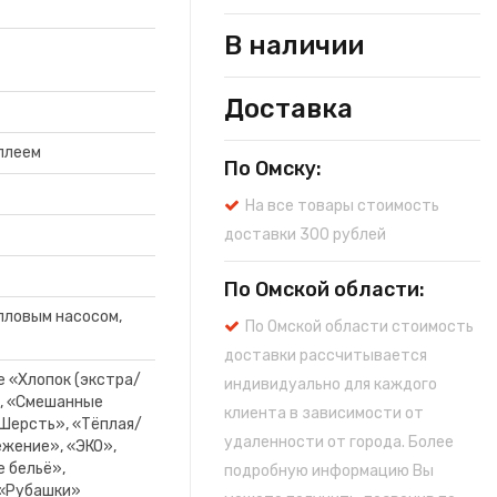
В наличии
Доставка
плеем
По Омску:
На все товары стоимость
доставки 300 рублей
По Омской области:
пловым насосом,
По Омской области стоимость
доставки рассчитывается
е «Хлопок (экстра/
индивидуально для каждого
», «Смешанные
клиента в зависимости от
«Шерсть», «Тёплая/
удаленности от города. Более
ежение», «ЭКО»,
 бельё»,
подробную информацию Вы
 «Рубашки»