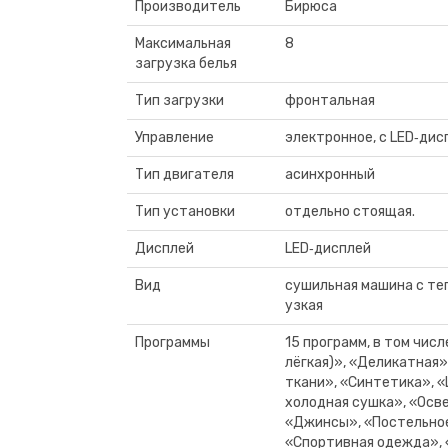
Производитель
Бирюса
Максимальная
8
загрузка белья
Тип загрузки
фронтальная
Управление
электронное, с LED‑дис
Тип двигателя
асинхронный
Тип установки
отдельно стоящая.
Дисплей
LED‑дисплей
Вид
сушильная машина с те
узкая
Программы
15 программ, в том числ
лёгкая)», «Деликатная
ткани», «Синтетика», 
холодная сушка», «Осв
«Джинсы», «Постельное
«Спортивная одежда»,