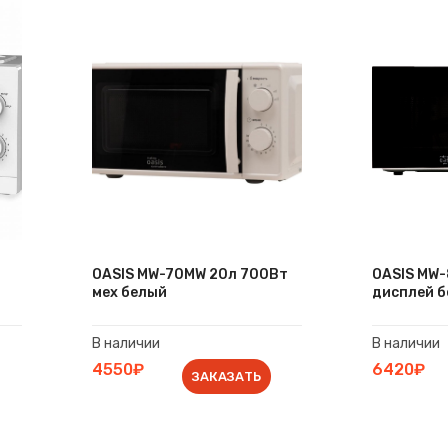
OASIS MW-70MW 20л 700Вт
OASIS MW
мех белый
дисплей 
В наличии
В наличии
4550₽
6420₽
ЗАКАЗАТЬ