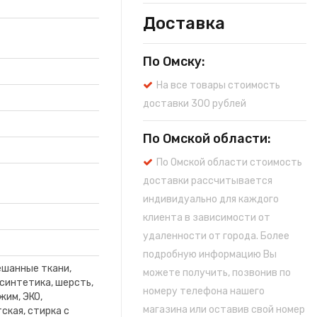
Доставка
По Омску:
На все товары стоимость
доставки 300 рублей
По Омской области:
По Омской области стоимость
доставки рассчитывается
индивидуально для каждого
клиента в зависимости от
удаленности от города. Более
подробную информацию Вы
ешанные ткани,
можете получить, позвонив по
 синтетика, шерсть,
номеру телефона нашего
жим, ЭКО,
магазина или оставив свой номер
ская, стирка с