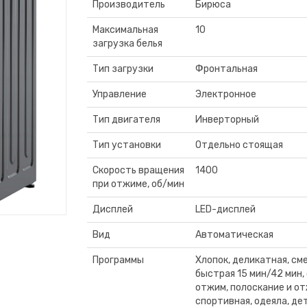
Производитель
Бирюса
Максимальная
10
загрузка белья
Тип загрузки
Фронтальная
Управление
Электронное
Тип двигателя
Инверторный
Тип установки
Отдельно стоящая
Скорость вращения
1400
при отжиме, об/мин
Дисплей
LED-дисплей
Вид
Автоматическая
Программы
Хлопок, деликатная, см
быстрая 15 мин/42 мин,
отжим, полоскание и от
спортивная, одеяла, дет