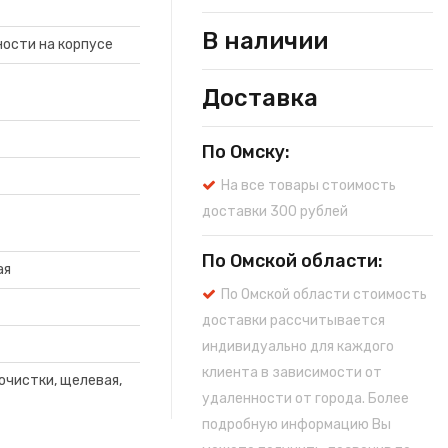
В наличии
ости на корпусе
Доставка
По Омску:
На все товары стоимость
доставки 300 рублей
По Омской области:
ая
По Омской области стоимость
доставки рассчитывается
индивидуально для каждого
клиента в зависимости от
очистки, щелевая,
удаленности от города. Более
подробную информацию Вы