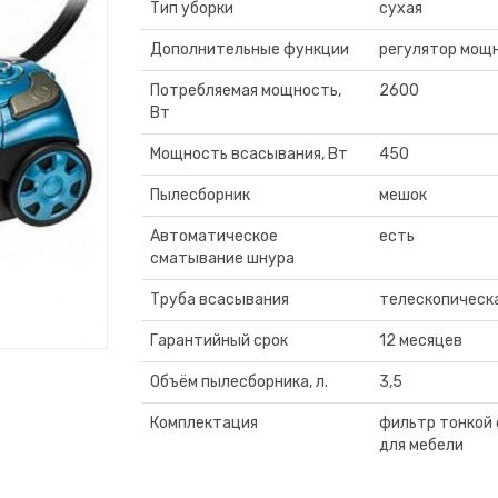
Тип уборки
сухая
Дополнительные функции
регулятор мощн
Потребляемая мощность,
2600
Вт
Мощность всасывания, Вт
450
Пылесборник
мешок
Автоматическое
есть
сматывание шнура
Труба всасывания
телескопическ
Гарантийный срок
12 месяцев
Объём пылесборника, л.
3,5
Комплектация
фильтр тонкой 
для мебели