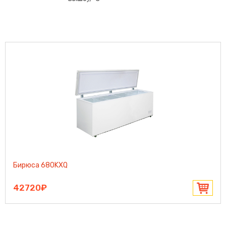
Бирюса 680KXQ
42720₽