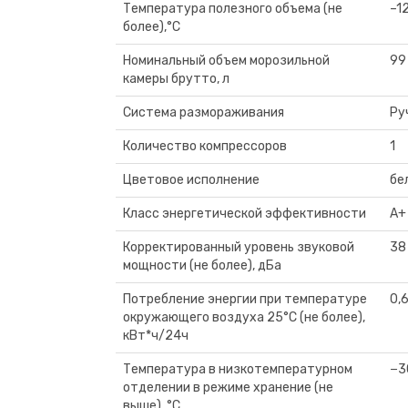
Температура полезного объема (не
–1
более),°C
Номинальный объем морозильной
99
камеры брутто, л
Система размораживания
Ру
Количество компрессоров
1
Цветовое исполнение
бе
Класс энергетической эффективности
A+
Корректированный уровень звуковой
38
мощности (не более), дБа
Потребление энергии при температуре
0,
окружающего воздуха 25°C (не более),
кВт*ч/24ч
Температура в низкотемпературном
−3
отделении в режиме хранение (не
выше), °C