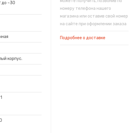
можете получить, позвонив по
2 до –30
номеру телефона нашего
магазина или оставив свой номер
на сайте при оформлении заказа
чная
Подробнее о доставке
лый корпус.
61
0