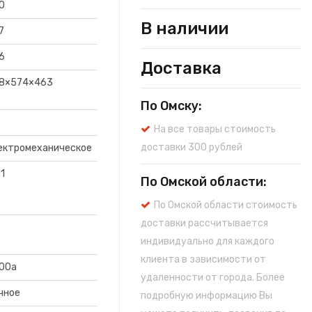
0
В наличии
7
6
Доставка
8×574×463
По Омску:
На все товары стоимость
доставки 300 рублей
ектромеханическое
61
По Омской области:
По Омской области стоимость
доставки рассчитывается
индивидуально для каждого
клиента в зависимости от
00a
удаленности от города. Более
чное
подробную информацию Вы