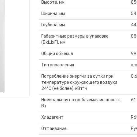
Высота, мм
85
Ширина, мм
54
Глубина, мм
44
Габаритные размеры в упаковке
88
(ВхШхГ), мм
Общий объем, л
99
Тип управления
эл
Потребление энергии за сутки при
0,
температуре окружающего воздуха
24°C (не более), кВт*ч
Номинальная потребляемая мощность,
61
Вт
Хладагент
R6
Оттаивание
Ру