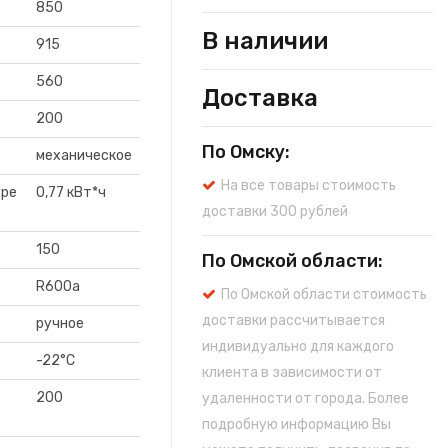
850
В наличии
915
560
Доставка
200
По Омску:
механическое
На все товары стоимость
уре
0,77 кВт*ч
доставки 300 рублей
150
По Омской области:
R600a
По Омской области стоимость
доставки рассчитывается
ручное
индивидуально для каждого
-22°C
клиента в зависимости от
200
удаленности от города. Более
подробную информацию Вы