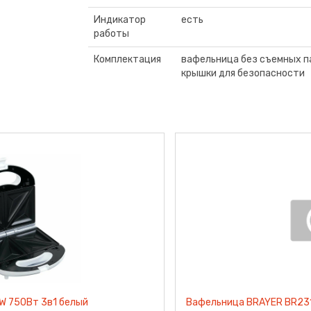
Индикатор
есть
работы
Комплектация
вафельница без съемных п
крышки для безопасности
афли
Сосисочница ДОБРЫНЯ DO-2107 850Вт