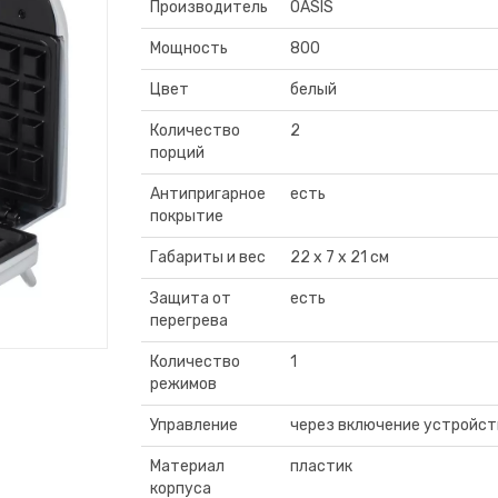
Производитель
OASIS
Мощность
800
Цвет
белый
Количество
2
порций
Антипригарное
есть
покрытие
Габариты и вес
22 x 7 x 21 см
Защита от
есть
перегрева
Количество
1
режимов
Управление
через включение устройст
Материал
пластик
корпуса