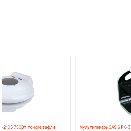
Вафельница BRAYER BR2311 750Вт бельгийские в