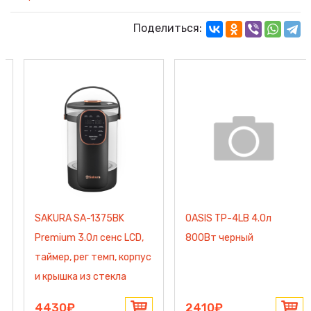
Поделиться:
SAKURA SA-1375BK
OASIS TP-4LB 4.0л
Premium 3.0л сенс LCD,
800Вт черный
таймер, рег темп, корпус
и крышка из стекла
4430₽
2410₽