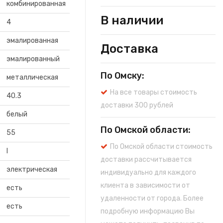
комбинированная
В наличии
4
эмалированная
Доставка
эмалированный
По Омску:
металлическая
На все товары стоимость
40.3
доставки 300 рублей
белый
По Омской области:
55
По Омской области стоимость
I
доставки рассчитывается
электрическая
индивидуально для каждого
клиента в зависимости от
есть
удаленности от города. Более
есть
подробную информацию Вы