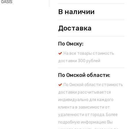
OASIS
В наличии
Доставка
По Омску:
На все товары стоимость
доставки 300 рублей
По Омской области:
По Омской области стоимость
доставки рассчитывается
индивидуально для каждого
клиента в зависимости от
удаленности от города. Более
подробную информацию Вы